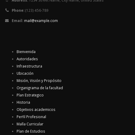
Address:
1234 Street Name, City Name, United States
Phone:
(123) 456-789
Email:
mail@example.com
Bienvenida
Autoridades
Infraestructura
Ubicación
Misión, Visión y Propósito
Organigrama de la facultad
Plan Estrategico
Historia
Objetivos academicos
Perfil Profesional
Malla Curricular
Plan de Estudios